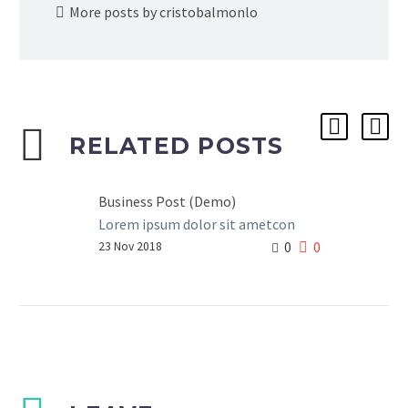
More posts by cristobalmonlo
RELATED POSTS
Business Post (Demo)
Lorem ipsum dolor sit ametcon
0
0
sectetur adipisicing elit, sed
23 Nov 2018
doiusmod tempor incidilabore et
dolore magna aliqua. Ut enim ad
mini veniam, quis nostrud