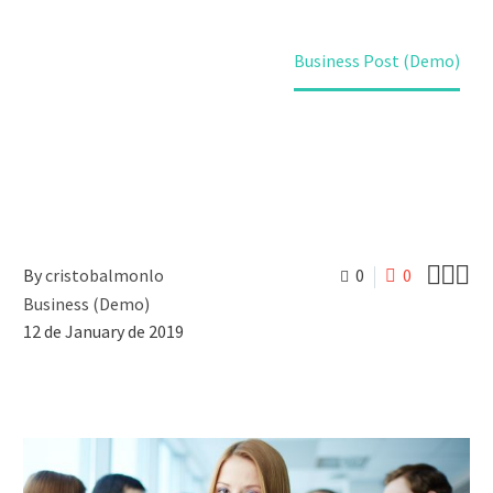
Home
Business (Demo)
Business Post (Demo)



By
cristobalmonlo
0
0
Business (Demo)
12 de January de 2019