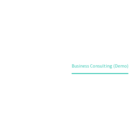
(DEMO)
Home
Projects (Demo)
Business Consulting (Demo)