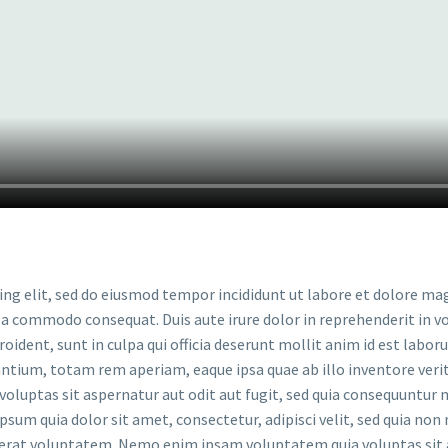
ing elit, sed do eiusmod tempor incididunt ut labore et dolore ma
 ea commodo consequat. Duis aute irure dolor in reprehenderit in vo
oident, sunt in culpa qui officia deserunt mollit anim id est labor
ium, totam rem aperiam, eaque ipsa quae ab illo inventore veritat
luptas sit aspernatur aut odit aut fugit, sed quia consequuntur 
psum quia dolor sit amet, consectetur, adipisci velit, sed quia n
at voluptatem. Nemo enim ipsam voluptatem quia voluptas sit as